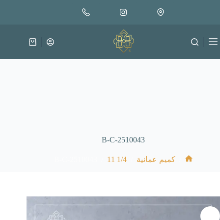
لتجاوز
إضافة إلى السلة
30.000
لى
متوفر في المخزون
لمحتوى
عربة
التسوق
B-C-2510043
B-C-2510043
/
1/4 11
/
/
كميم عمانية
الرئيسية