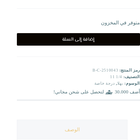
متوفر في المخزون
إضافة إلى السلة
رمز المنتج:
B-C-2510043
التصنيف:
1/4 11
الوسوم:
بهلا
,
درجة خاصة
أضف
30.000
لتحصل على شحن مجاني!
الوصف