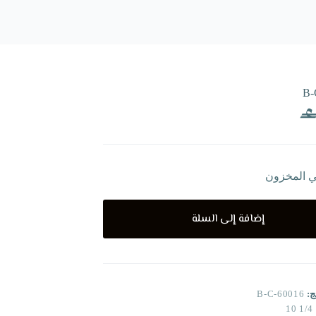
B-
ي المخزون
إضافة إلى السلة
ج:
B-C-60016
1/4 10