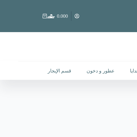
0.000
عربة
التسوق
ايا
عطور و دخون
قسم الإيجار