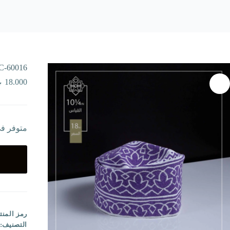
C-60016
18.000
متوفر ف
رمز المنت
التصنيف: