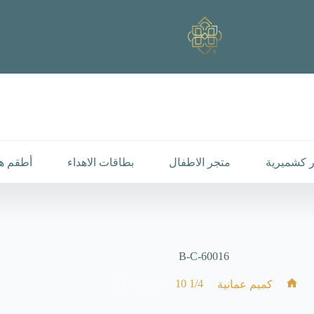
 كشميرية
متجر الاطفال
بطاقات الاهداء
أطقم هد
B-C-60016
B-C-60016
/
1/4 10
/
/
كميم عمانية
الرئيسية