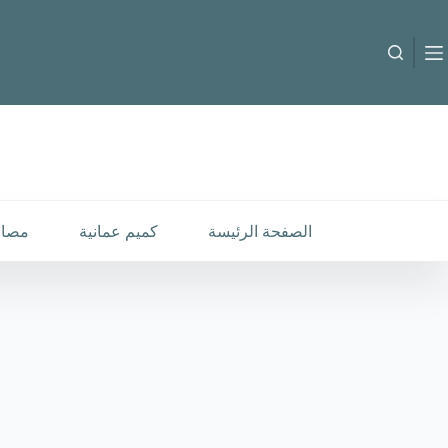
لتجاوز
لى
لمحتوى
B-C-60016
إضافة إلى السلة
18.000
متوفر في المخزون
الصفحة الرئيسة
كميم عمانية
مصار