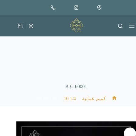
لتجاوز
إضافة إلى السلة
18.000
لى
متوفر في المخزون
لمحتوى
عربة
التسوق
B-C-60001
B-C-60001
/
1/4 10
/
/
كميم عمانية
الرئيسية