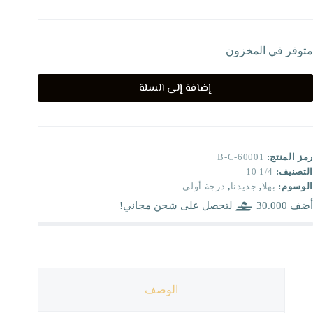
متوفر في المخزون
إضافة إلى السلة
رمز المنتج:
B-C-60001
التصنيف:
1/4 10
الوسوم:
بهلا
,
جديدنا
,
درجة أولى
أضف
30.000
لتحصل على شحن مجاني!
الوصف