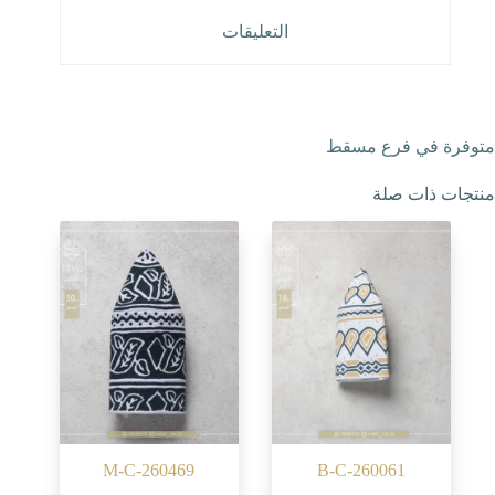
التعليقات
متوفرة في فرع مسقط
منتجات ذات صلة
M-C-260469
B-C-260061