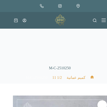
لتجاوز
إضافة إلى السلة
18.000
لى
متوفر في المخزون
لمحتوى
عربة
التسوق
M-C-2510250
M-C-2510250
/
1/2 11
/
/
كميم عمانية
الرئيسية