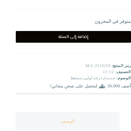
متوفر في المخزون
إضافة إلى السلة
رمز المنتج:
M-C-2510250
التصنيف:
1/2 11
الوسوم:
جديدنا
,
درجة أولى
,
مسقط
أضف
30.000
لتحصل على شحن مجاني!
الوصف