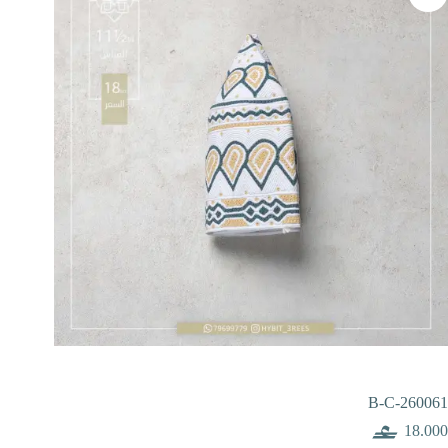
B-C-260061
18.000