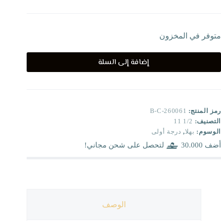
متوفر في المخزون
إضافة إلى السلة
رمز المنتج:
B-C-260061
التصنيف:
1/2 11
الوسوم:
بهلا
,
درجة أولى
أضف
30.000
لتحصل على شحن مجاني!
الوصف