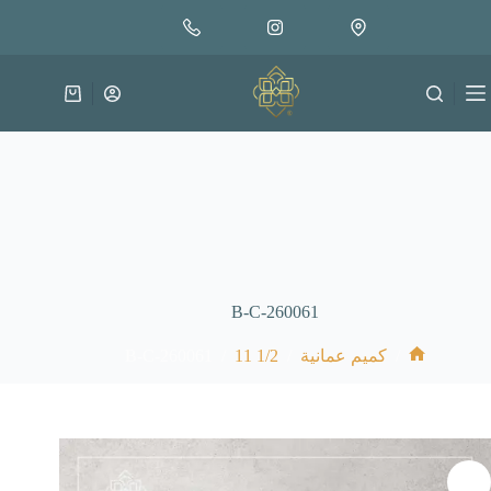
لتجاوز
إضافة إلى السلة
18.000
لى
متوفر في المخزون
لمحتوى
عربة
التسوق
B-C-260061
B-C-260061
/
1/2 11
/
/
كميم عمانية
الرئيسية