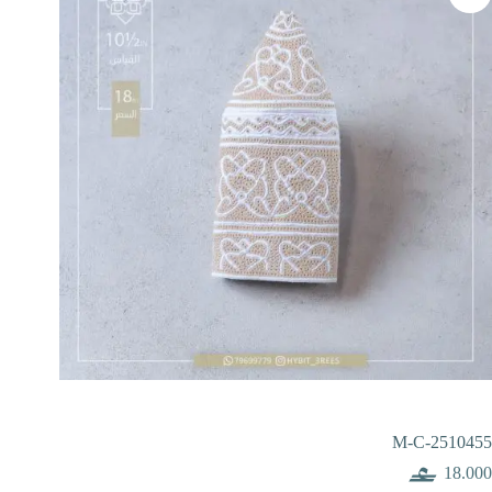
M-C-2510455
18.000