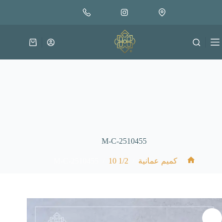
لتجاوز
إضافة إلى السلة
18.000
لى
متوفر في المخزون
لمحتوى
عربة
التسوق
M-C-2510455
M-C-2510455
/
1/2 10
/
/
كميم عمانية
الرئيسية