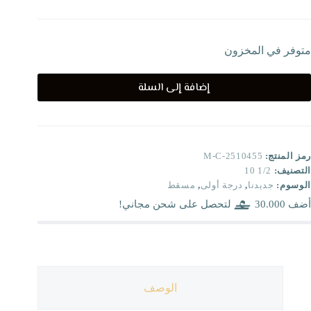
متوفر في المخزون
إضافة إلى السلة
رمز المنتج:
M-C-2510455
التصنيف:
1/2 10
الوسوم:
جديدنا
,
درجة أولى
,
مسقط
أضف
30.000
لتحصل على شحن مجاني!
الوصف