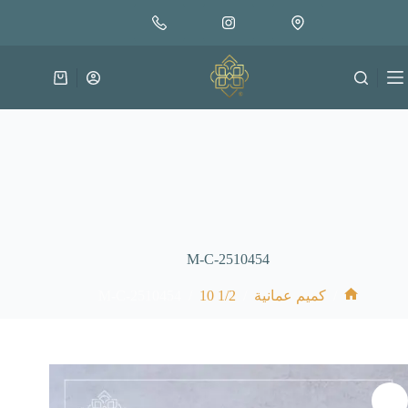
لتجاوز
إضافة إلى السلة
30.000
لى
متوفر في المخزون
لمحتوى
عربة
التسوق
M-C-2510454
M-C-2510454
/
1/2 10
/
/
كميم عمانية
الرئيسية