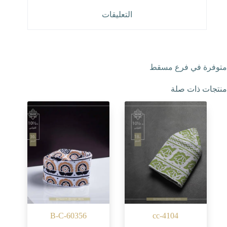
التعليقات
متوفرة في فرع مسقط
منتجات ذات صلة
B-C-60356
cc-4104