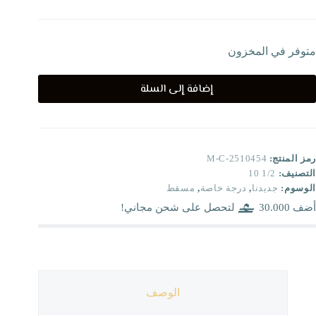
متوفر في المخزون
إضافة إلى السلة
رمز المنتج:
M-C-2510454
التصنيف:
1/2 10
الوسوم:
جديدنا
,
درجة خاصة
,
مسقط
أضف
30.000
لتحصل على شحن مجاني!
الوصف