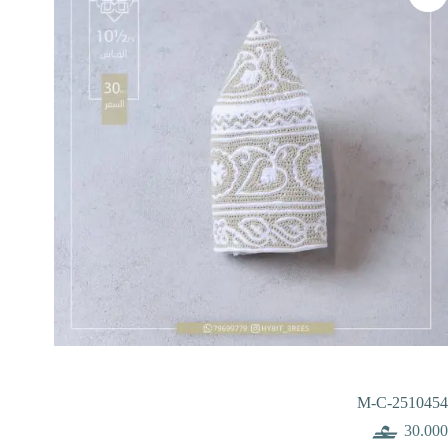
M-C-2510454
30.000