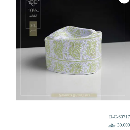
B-C-60717
30.000