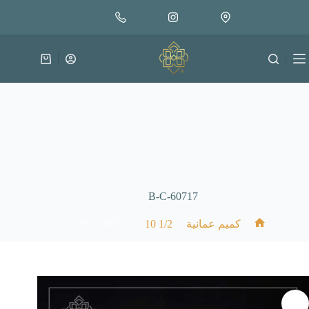
لتجاوز
إضافة إلى السلة
30.000
لى
متوفر في المخزون
لمحتوى
عربة
التسوق
B-C-60717
B-C-60717
/
1/2 10
/
/
كميم عمانية
الرئيسية