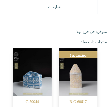
التعليقات
متوفرة في فرع بهلا
منتجات ذات صلة
تخفيضات !
C-50044
B-C-60617