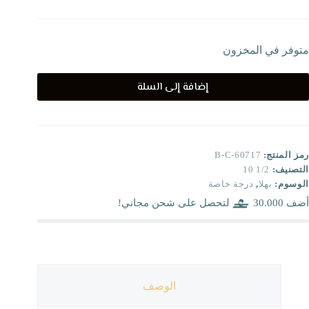
متوفر في المخزون
إضافة إلى السلة
رمز المنتج:
B-C-60717
التصنيف:
1/2 10
الوسوم:
بهلا
,
درجة خاصة
أضف
30.000
لتحصل على شحن مجاني!
الوصف