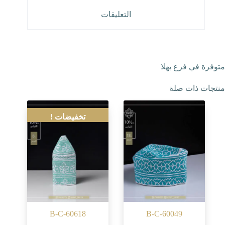
التعليقات
متوفرة في فرع بهلا
منتجات ذات صلة
تخفيضات !
B-C-60618
B-C-60049