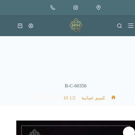
لتجاوز
إضافة إلى السلة
30.000
لى
متوفر في المخزون
لمحتوى
عربة
التسوق
B-C-60356
B-C-60356
/
1/2 10
/
/
كميم عمانية
الرئيسية