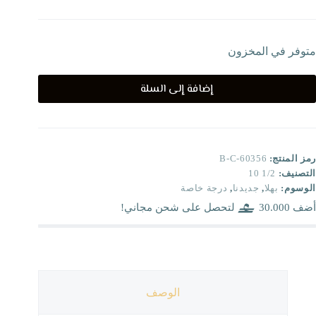
متوفر في المخزون
إضافة إلى السلة
رمز المنتج:
B-C-60356
التصنيف:
1/2 10
الوسوم:
بهلا
,
جديدنا
,
درجة خاصة
أضف
30.000
لتحصل على شحن مجاني!
الوصف