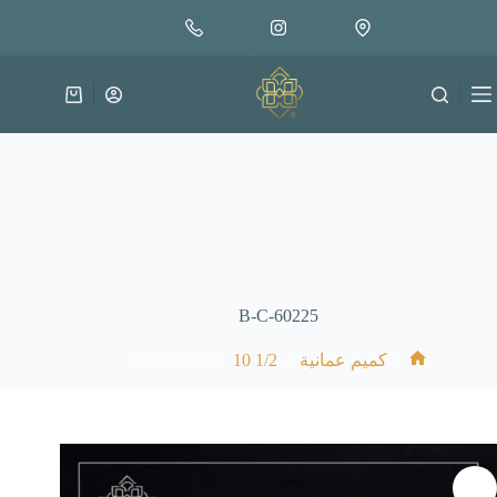
لتجاوز
إضافة إلى السلة
18.000
لى
متوفر في المخزون
لمحتوى
عربة
التسوق
B-C-60225
B-C-60225
/
1/2 10
/
/
كميم عمانية
الرئيسية