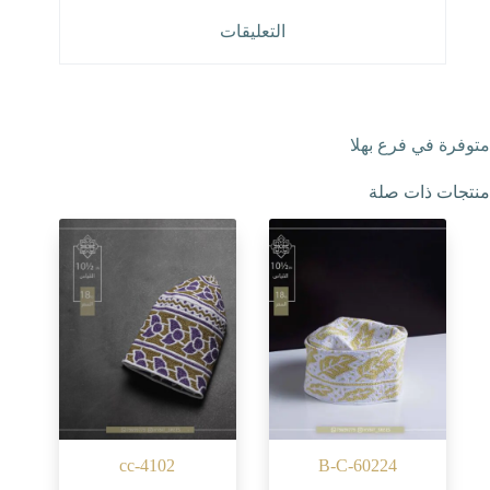
التعليقات
متوفرة في فرع بهلا
منتجات ذات صلة
cc-4102
B-C-60224