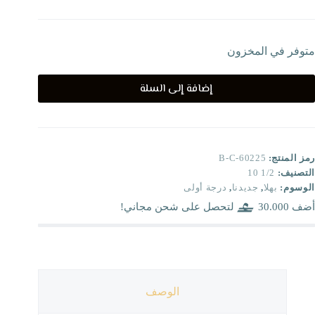
متوفر في المخزون
إضافة إلى السلة
رمز المنتج:
B-C-60225
التصنيف:
1/2 10
الوسوم:
بهلا
,
جديدنا
,
درجة أولى
أضف
30.000
لتحصل على شحن مجاني!
الوصف