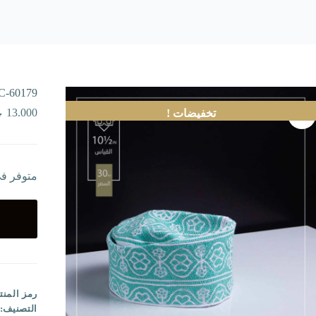
C-60179
13.000
تخفيضات !
متوفر ف
رمز المنت
التصنيف: