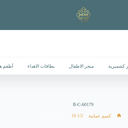
 كشميرية
متجر الاطفال
بطاقات الاهداء
أطقم هد
B-C-60179
B-C-60179
/
1/2 10
/
/
كميم عمانية
الرئيسية