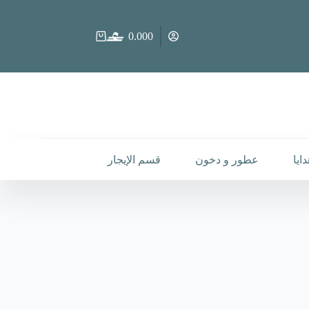
0.000
عربة
التسوق
ايا
عطور و دخون
قسم الإيجار