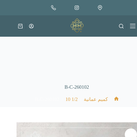
لتجاوز
إضافة إلى السلة
30.000
لى
متوفر في المخزون
لمحتوى
عربة
التسوق
B-C-260102
B-C-260102
/
1/2 10
/
/
كميم عمانية
الرئيسية