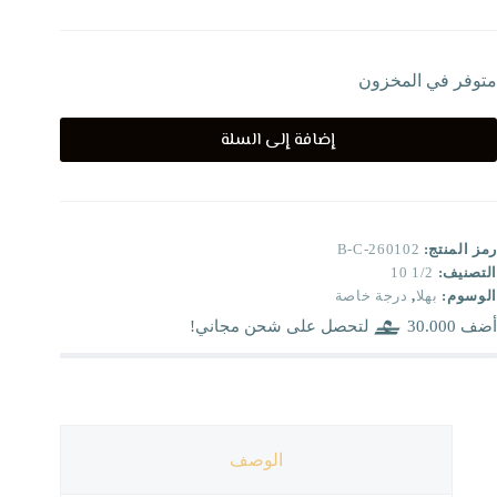
متوفر في المخزون
إضافة إلى السلة
رمز المنتج:
B-C-260102
التصنيف:
1/2 10
الوسوم:
بهلا
,
درجة خاصة
أضف
30.000
لتحصل على شحن مجاني!
الوصف