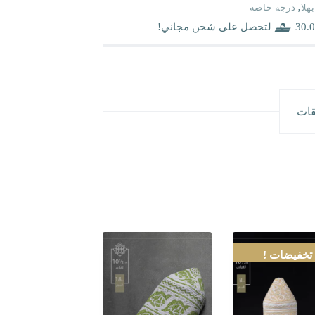
بهلا
,
درجة خاصة
30.0
لتحصل على شحن مجاني!
قات
تخفيضات !