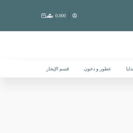
0.000
عربة
التسوق
ايا
عطور و دخون
قسم الإيجار