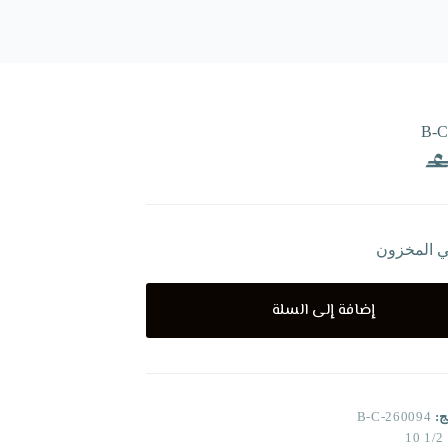
B-C
ي المخزون
إضافة إلى السلة
ج:
B-C-260094
1/2 10