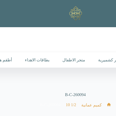
 كشميرية
متجر الاطفال
بطاقات الاهداء
أطقم هد
B-C-260094
B-C-260094
/
1/2 10
/
/
كميم عمانية
الرئيسية