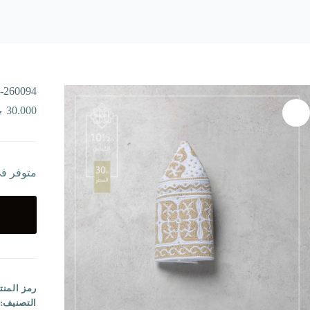
-260094
30.000
متوفر ف
رمز المنت
التصنيف: