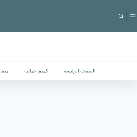
لتجاوز
لى
لمحتوى
B-C-260094
إضافة إلى السلة
30.000
متوفر في المخزون
الصفحة الرئيسة
كميم عمانية
مصار