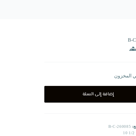
B-C
ي المخزون
إضافة إلى السلة
ج:
B-C-260085
1/2 10