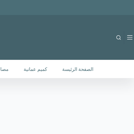
لتجاوز
لى
لمحتوى
B-C-260085
إضافة إلى السلة
18.000
متوفر في المخزون
الصفحة الرئيسة
كميم عمانية
مصار