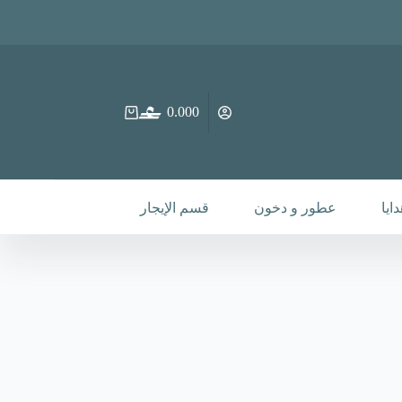
0.000
عربة
التسوق
ايا
عطور و دخون
قسم الإيجار