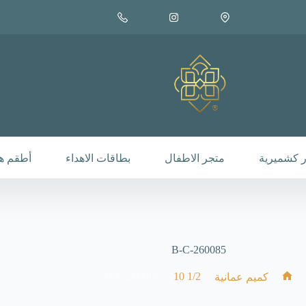
 كشميرية
متجر الاطفال
بطاقات الاهداء
أطقم هد
B-C-260085
B-C-260085
/
1/2 10
/
/
كميم عمانية
الرئيسية