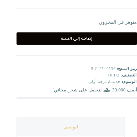
متوفر في المخزون
إضافة إلى السلة
رمز المنتج:
B-C-2510536
التصنيف:
1/2 10
الوسوم:
جديدنا
,
درجة أولى
أضف
30.000
لتحصل على شحن مجاني!
الوصف