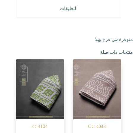
التعليقات
متوفرة في فرع بهلا
منتجات ذات صلة
cc-4104
CC-4043