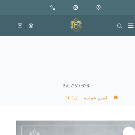
لتجاوز
إضافة إلى السلة
18.000
لى
متوفر في المخزون
لمحتوى
عربة
التسوق
B-C-2510536
B-C-2510536
/
1/2 10
/
/
كميم عمانية
الرئيسية