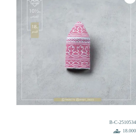
B-C-2510534
18.000