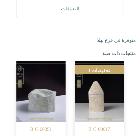
التعليقات
متوفرة في فرع بهلا
منتجات ذات صلة
تخفيضات !
B-C-60351
B-C-60617