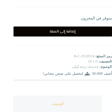
متوفر في المخزون
إضافة إلى السلة
رمز المنتج:
B-C-2510534
التصنيف:
1/2 10
الوسوم:
جديدنا
,
درجة أولى
أضف
30.000
لتحصل على شحن مجاني!
الوصف