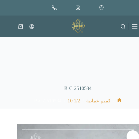
لتجاوز
إضافة إلى السلة
18.000
لى
متوفر في المخزون
لمحتوى
عربة
التسوق
B-C-2510534
B-C-2510534
/
1/2 10
/
/
كميم عمانية
الرئيسية