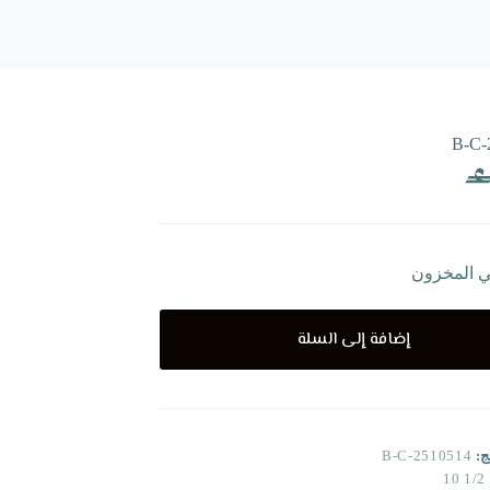
B-C-
ي المخزون
إضافة إلى السلة
ج:
B-C-2510514
1/2 10