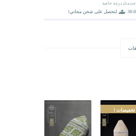
جديدنا
,
درجة خاصة
30.0
لتحصل على شحن مجاني!
قات
تخفيضات !