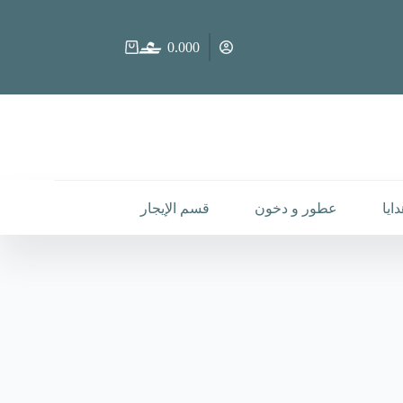
0.000
عربة
التسوق
ايا
عطور و دخون
قسم الإيجار