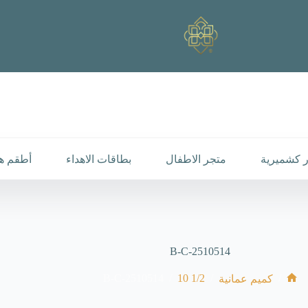
 كشميرية
متجر الاطفال
بطاقات الاهداء
أطقم هد
B-C-2510514
B-C-2510514
/
1/2 10
/
/
كميم عمانية
الرئيسية