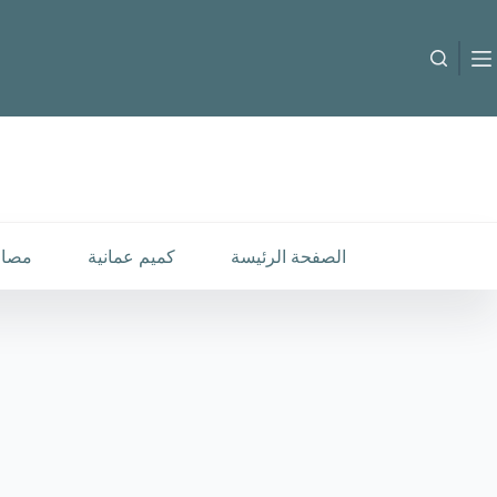
لتجاوز
لى
لمحتوى
B-C-2510514
إضافة إلى السلة
30.000
متوفر في المخزون
الصفحة الرئيسة
كميم عمانية
مصار