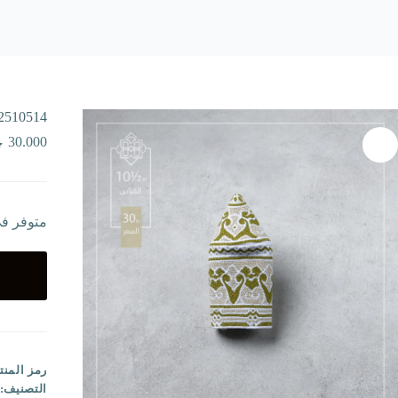
2510514
30.000
متوفر ف
رمز المنت
التصنيف: