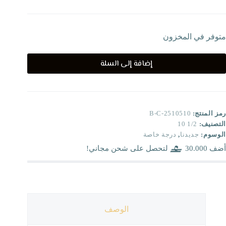
متوفر في المخزون
إضافة إلى السلة
رمز المنتج:
B-C-2510510
التصنيف:
1/2 10
الوسوم:
جديدنا
,
درجة خاصة
أضف
30.000
لتحصل على شحن مجاني!
الوصف