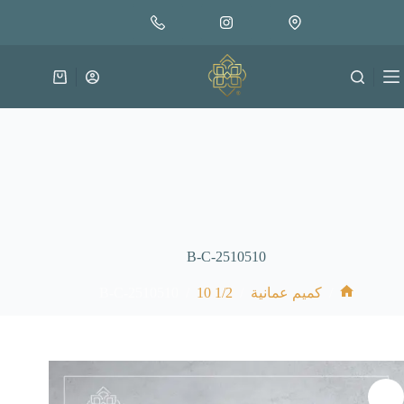
لتجاوز
إضافة إلى السلة
30.000
لى
متوفر في المخزون
لمحتوى
عربة
التسوق
B-C-2510510
B-C-2510510
/
1/2 10
/
/
كميم عمانية
الرئيسية