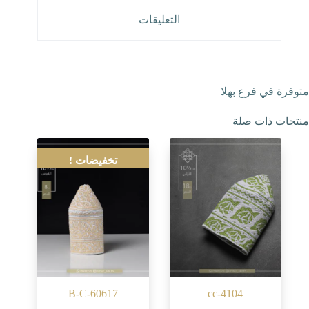
التعليقات
متوفرة في فرع بهلا
منتجات ذات صلة
تخفيضات !
B-C-60617
cc-4104