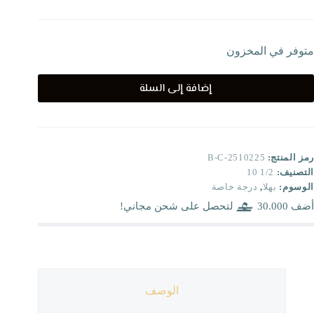
متوفر في المخزون
إضافة إلى السلة
رمز المنتج:
B-C-2510225
التصنيف:
1/2 10
الوسوم:
بهلا
,
درجة خاصة
أضف
30.000
لتحصل على شحن مجاني!
الوصف