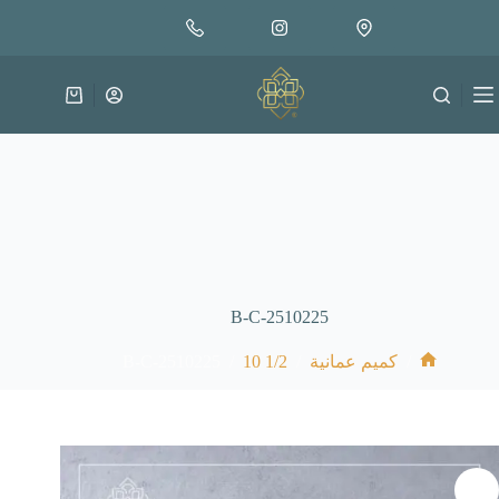
لتجاوز
إضافة إلى السلة
30.000
لى
متوفر في المخزون
لمحتوى
عربة
التسوق
B-C-2510225
B-C-2510225
/
1/2 10
/
/
كميم عمانية
الرئيسية