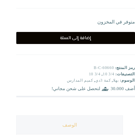
متوفر في المخزون
إضافة إلى السلة
رمز المنتج:
B-C-60660
التصنيفات:
3/4 10
,
3/4 10
الوسوم:
بهلا
,
كمة 3دي
,
كميم المدارس
أضف
30.000
لتحصل على شحن مجاني!
الوصف