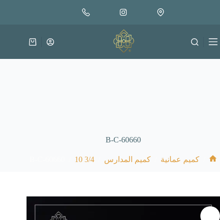
لتجاوز
إضافة إلى السلة
8.000
لى
متوفر في المخزون
لمحتوى
عربة
التسوق
B-C-60660
B-C-60660
/
3/4 10
/
/
/
كميم عمانية
كميم المدارس
الرئيسية