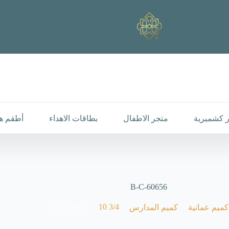
 كشميرية
متجر الاطفال
بطاقات الاهداء
أطقم هد
B-C-60656
B-C-60656
/
3/4 10
/
/
كميم عمانية
كميم المدارس
يسية