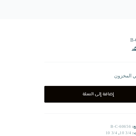
B-
ي المخزون
إضافة إلى السلة
ج:
B-C-60656
ت:
3/4 10
,
3/4 10