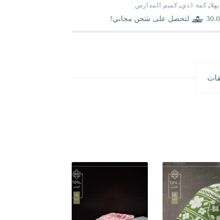
بهلا
,
كمة 3دي
,
كميم المدارس
30.0
لتحصل على شحن مجاني!
قات