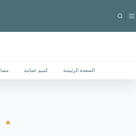
لتجاوز
لى
لمحتوى
B-C-60656
إضافة إلى السلة
8.000
متوفر في المخزون
الصفحة الرئيسة
كميم عمانية
مصار
/
الرئ