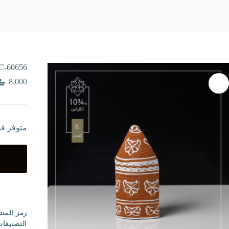
C-60656
8.000
متوفر ف
رمز المنت
التصنيفا