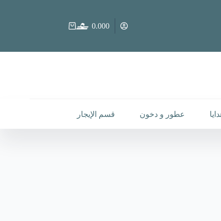
0.000
عربة
التسوق
ايا
عطور و دخون
قسم الإيجار