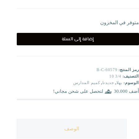
متوفر في المخزون
إضافة إلى السلة
رمز المنتج:
B-C-60579
التصنيف:
3/4 10
الوسوم:
بهلا
,
جديدنا
,
كميم المدارس
أضف
30.000
لتحصل على شحن مجاني!
الوصف