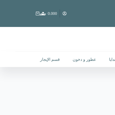
0.000
عربة
التسوق
ايا
عطور و دخون
قسم الإيجار