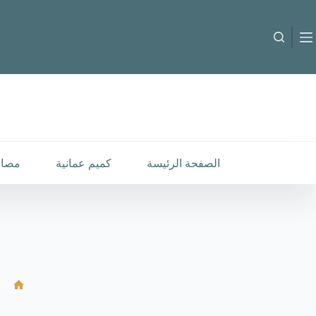
لتجاوز
لى
لمحتوى
B-C-60492
إضافة إلى السلة
8.000
متوفر في المخزون
الصفحة الرئيسة
كميم عمانية
مصار
/
الرئ