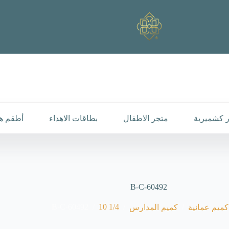
 كشميرية
متجر الاطفال
بطاقات الاهداء
أطقم هد
B-C-60492
B-C-60492
/
1/4 10
/
/
كميم عمانية
كميم المدارس
يسية