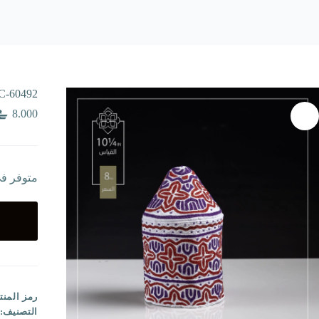
C-60492
8.000
متوفر ف
رمز المنت
التصنيف: