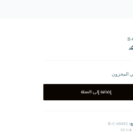
B-
ي المخزون
إضافة إلى السلة
ج:
B-C-60492
1/4 10