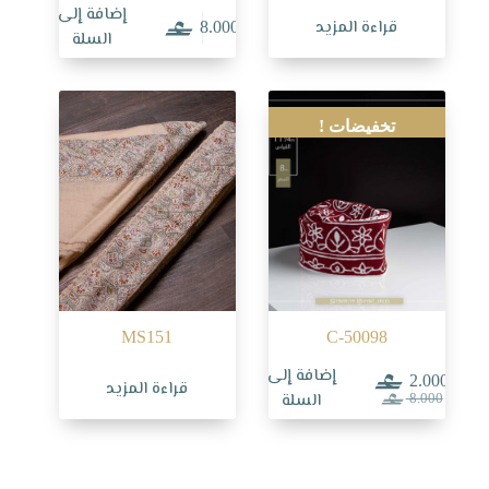
إضافة إلى
قراءة المزيد
8.000
السلة
تخفيضات !
MS151
C-50098
إضافة إلى
2.000
قراءة المزيد
السعر
السعر
السلة
8.000
الحالي
الأصلي
هو:
هو:
8.000.
2.000.