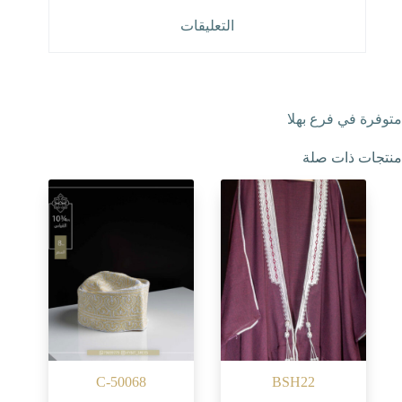
التعليقات
متوفرة في فرع بهلا
منتجات ذات صلة
C-50068
BSH22