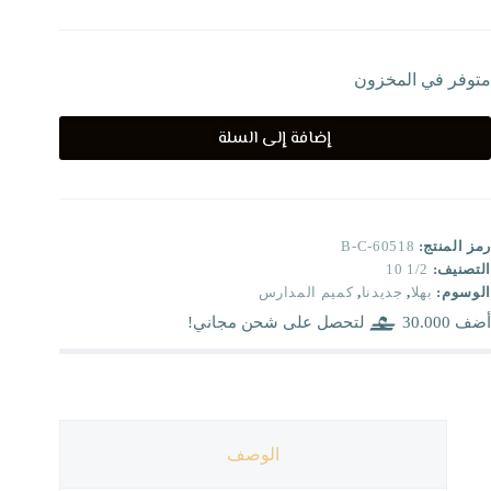
متوفر في المخزون
إضافة إلى السلة
رمز المنتج:
B-C-60518
التصنيف:
1/2 10
الوسوم:
بهلا
,
جديدنا
,
كميم المدارس
أضف
30.000
لتحصل على شحن مجاني!
الوصف