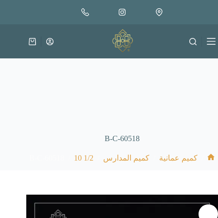
لتجاوز
إضافة إلى السلة
8.000
لى
متوفر في المخزون
لمحتوى
عربة
التسوق
B-C-60518
B-C-60518
/
1/2 10
/
/
/
كميم عمانية
كميم المدارس
الرئيسية