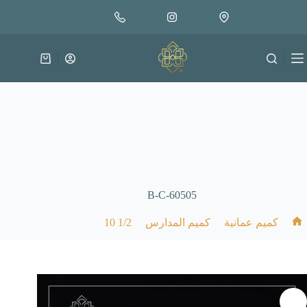
لتجاوز
إضافة إلى السلة
8.000
لى
متوفر في المخزون
لمحتوى
عربة
التسوق
B-C-60505
B-C-60505
/
1/2 10
/
/
/
كميم عمانية
كميم المدارس
الرئيسية