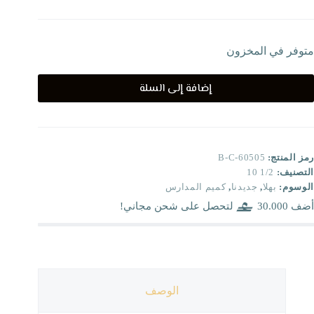
متوفر في المخزون
إضافة إلى السلة
رمز المنتج:
B-C-60505
التصنيف:
1/2 10
الوسوم:
بهلا
,
جديدنا
,
كميم المدارس
أضف
30.000
لتحصل على شحن مجاني!
الوصف