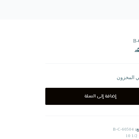
B-
ي المخزون
إضافة إلى السلة
ج:
B-C-60504
1/2 10