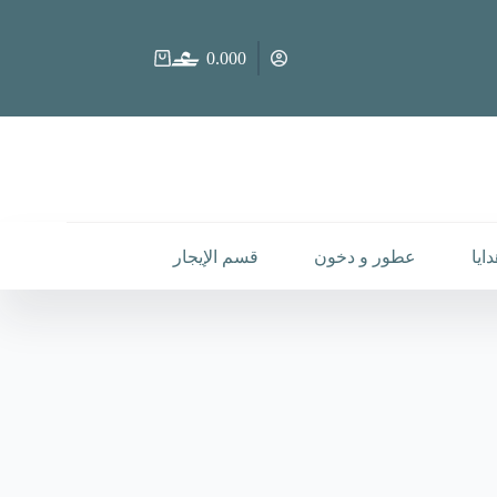
0.000
عربة
التسوق
ايا
عطور و دخون
قسم الإيجار