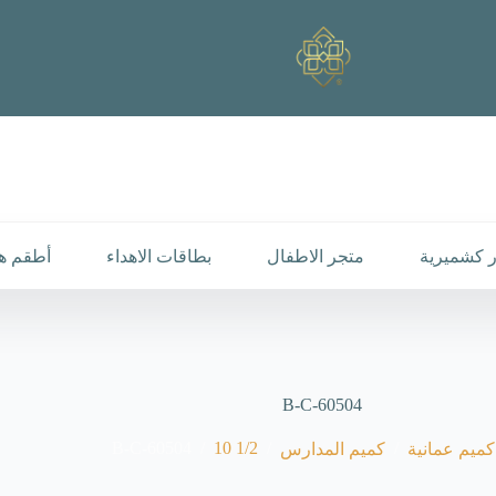
 كشميرية
متجر الاطفال
بطاقات الاهداء
أطقم هد
B-C-60504
B-C-60504
/
1/2 10
/
/
كميم عمانية
كميم المدارس
يسية