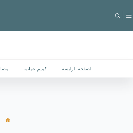
لتجاوز
لى
لمحتوى
B-C-60504
إضافة إلى السلة
8.000
متوفر في المخزون
الصفحة الرئيسة
كميم عمانية
مصار
/
الرئ