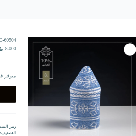
C-60504
8.000
متوفر ف
رمز المنت
التصنيف: