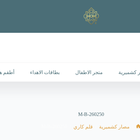
 كشميرية
متجر الاطفال
بطاقات الاهداء
أطقم هد
M-B-260250
M-B-260250
/
/
/
مصار كشميرية
قلم كاري
الرئيسية