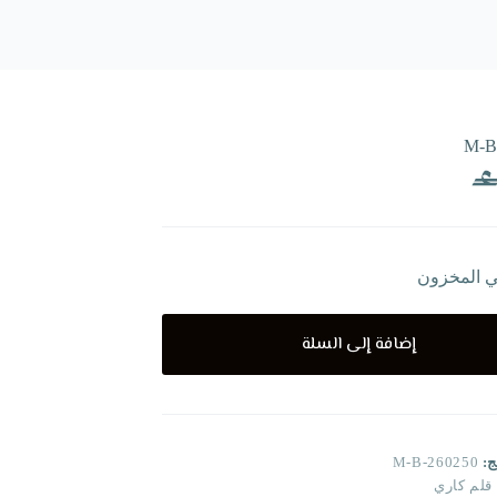
M-B
ي المخزون
إضافة إلى السلة
ج:
M-B-260250
قلم كاري