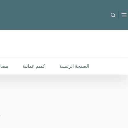
لتجاوز
لى
لمحتوى
M-B-260250
إضافة إلى السلة
25.000
متوفر في المخزون
الصفحة الرئيسة
كميم عمانية
مصار