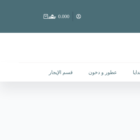
0.000
عربة
التسوق
ايا
عطور و دخون
قسم الإيجار