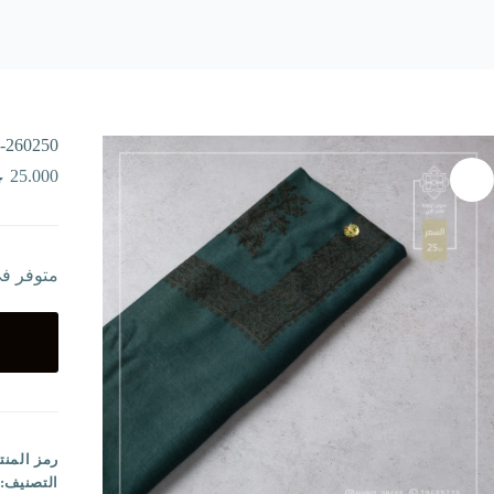
-260250
25.000
متوفر ف
رمز المنت
التصنيف: