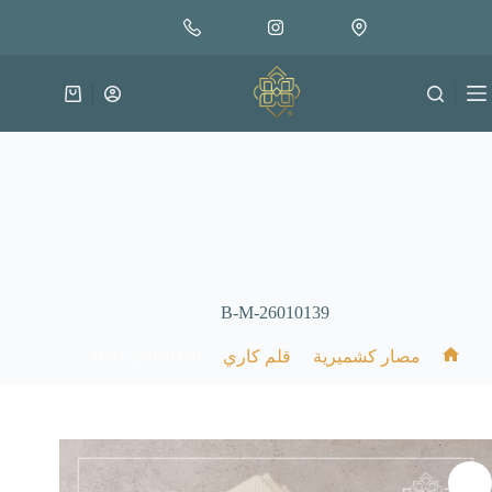
لتجاوز
إضافة إلى السلة
25.000
لى
متوفر في المخزون
لمحتوى
عربة
التسوق
B-M-26010139
B-M-26010139
/
/
/
مصار كشميرية
قلم كاري
الرئيسية