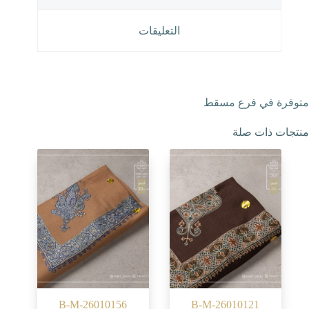
التعليقات
متوفرة في فرع مسقط
منتجات ذات صلة
B-M-26010156
B-M-26010121