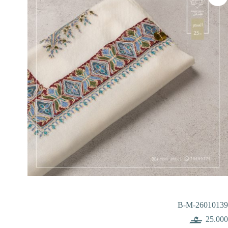
B-M-26010139
25.000