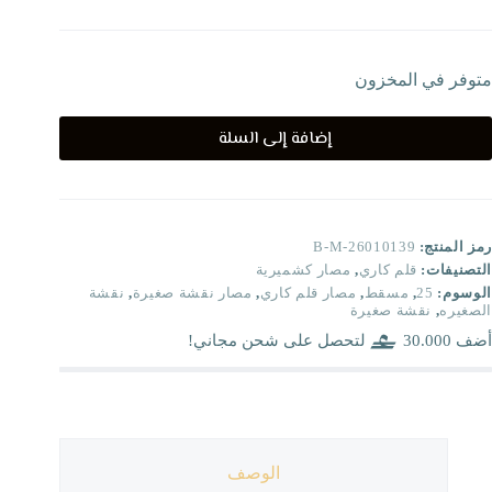
متوفر في المخزون
إضافة إلى السلة
رمز المنتج:
B-M-26010139
التصنيفات:
قلم كاري
,
مصار كشميرية
الوسوم:
25
,
مسقط
,
مصار قلم كاري
,
مصار نقشة صغيرة
,
نقشة
الصغيره
,
نقشة صغيرة
أضف
30.000
لتحصل على شحن مجاني!
الوصف