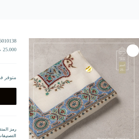
6010138
25.000
متوفر ف
رمز المنت
التصنيفا