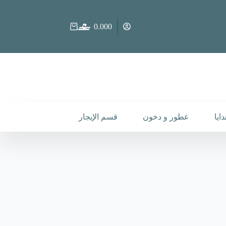
0.000
عربة
التسوق
ايا
عطور و دخون
قسم الإيجار