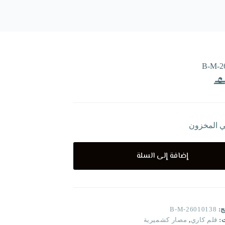
B-M-2
ي المخزون
إضافة إلى السلة
ج:
B-M-26010138
ت:
قلم كاري
,
مصار كشميرية