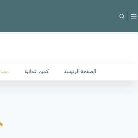
لتجاوز
لى
لمحتوى
B-M-26010138
إضافة إلى السلة
25.000
متوفر في المخزون
الصفحة الرئيسة
كميم عمانية
مصار
ا