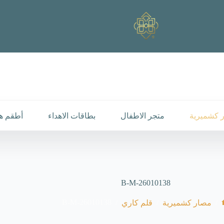
 كشميرية
متجر الاطفال
بطاقات الاهداء
أطقم هد
B-M-26010138
B-M-26010138
/
/
/
مصار كشميرية
قلم كاري
لرئيسية