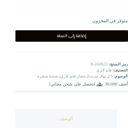
متوفر في المخزون
إضافة إلى السلة
رمز المنتج:
B-260631
التصنيف:
قلم كاري
الوسوم:
25
,
بهلا
,
جديدنا
,
مصار قلم كاري
,
نقشة صغيرة
أضف
30.000
لتحصل على شحن مجاني!
الوصف