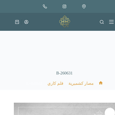
لتجاوز
إضافة إلى السلة
25.000
لى
متوفر في المخزون
لمحتوى
عربة
التسوق
B-260631
B-260631
/
/
/
مصار كشميرية
قلم كاري
الرئيسية