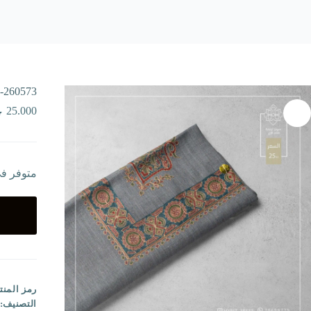
-260573
25.000
متوفر ف
رمز المنت
التصنيف: