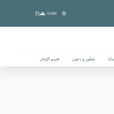
0.000
عربة
التسوق
ايا
عطور و دخون
قسم الإيجار