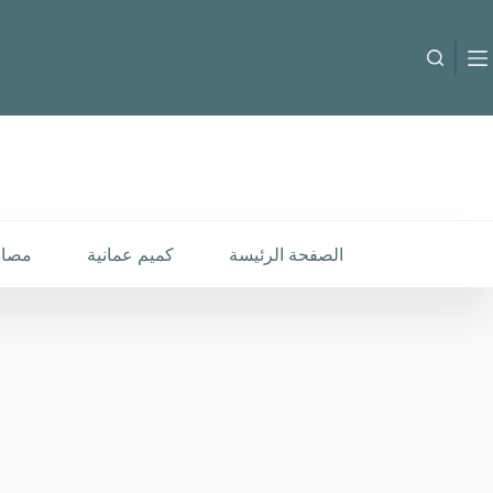
لتجاوز
لى
لمحتوى
B-260573
إضافة إلى السلة
25.000
متوفر في المخزون
الصفحة الرئيسة
كميم عمانية
مصار