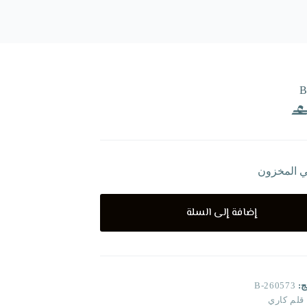
B
ي المخزون
إضافة إلى السلة
ج:
B-260573
قلم كاري