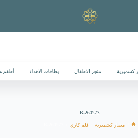
 كشميرية
متجر الاطفال
بطاقات الاهداء
أطقم هد
B-260573
B-260573
/
/
/
مصار كشميرية
قلم كاري
الرئيسية