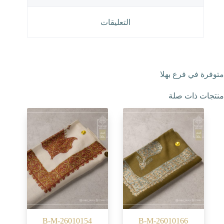
التعليقات
متوفرة في فرع بهلا
منتجات ذات صلة
B-M-26010154
B-M-26010166