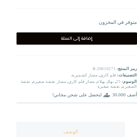
متوفر في المخزون
إضافة إلى السلة
رمز المنتج:
B-26010271
التصنيفات:
قلم كاري
,
مصار كشميرية
الوسوم:
25
,
بهلا
,
بهلاء
,
مصار قلم كاري
,
مصار نقشة صغيرة
,
نقشة
الصغيره
,
نقشة صغيرة
أضف
30.000
لتحصل على شحن مجاني!
الوصف