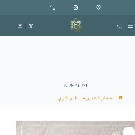
لتجاوز
إضافة إلى السلة
25.000
لى
متوفر في المخزون
لمحتوى
عربة
التسوق
B-26010271
B-26010271
/
/
/
مصار كشميرية
قلم كاري
الرئيسية