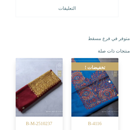
التعليقات
متوفر في فرع مسقط
منتجات ذات صلة
تخفيضات !
B-M-2510237
B-4116