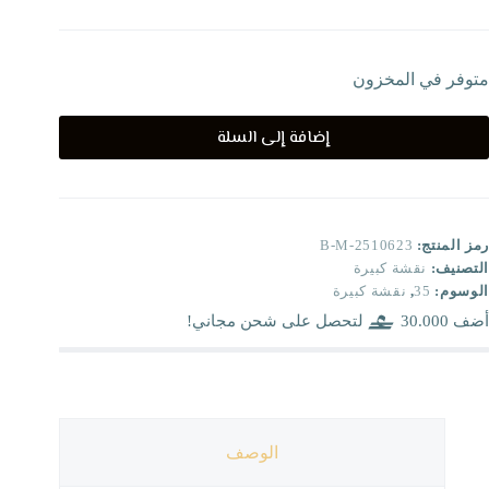
متوفر في المخزون
إضافة إلى السلة
رمز المنتج:
B-M-2510623
التصنيف:
نقشة كبيرة
الوسوم:
35
,
نقشة كبيرة
أضف
30.000
لتحصل على شحن مجاني!
الوصف