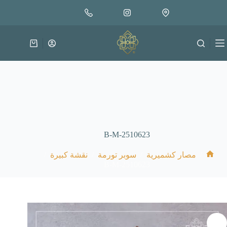
لتجاوز
إضافة إلى السلة
35.000
لى
متوفر في المخزون
لمحتوى
عربة
التسوق
B-M-2510623
/
/
/
/
مصار كشميرية
سوبر تورمة
نقشة كبيرة
الرئيسية
B-M-2510623