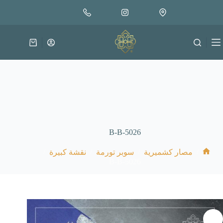
لتجاوز
إضافة إلى السلة
35.000
لى
متوفر في المخزون
لمحتوى
عربة
التسوق
B-B-5026
/
/
/
/
مصار كشميرية
سوبر تورمة
نقشة كبيرة
الرئيسية
B-B-5026