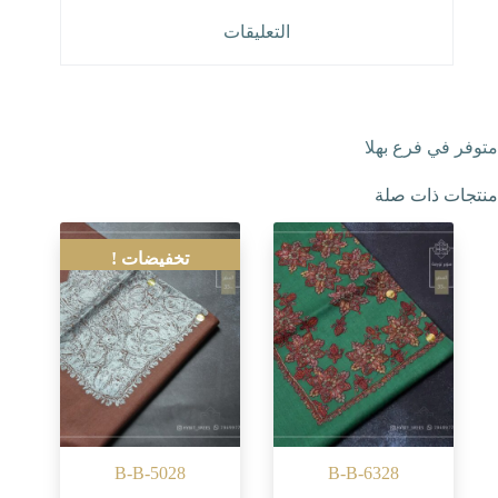
التعليقات
متوفر في فرع بهلا
منتجات ذات صلة
تخفيضات !
B-B-5028
B-B-6328