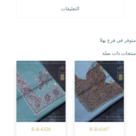
التعليقات
متوفر في فرع بهلا
منتجات ذات صلة
B-B-6326
B-B-6187