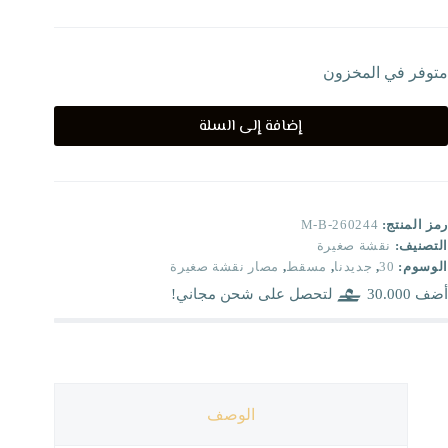
متوفر في المخزون
إضافة إلى السلة
رمز المنتج:
M-B-260244
التصنيف:
نقشة صغيرة
الوسوم:
30
,
جديدنا
,
مسقط
,
مصار نقشة صغيرة
أضف
30.000
لتحصل على شحن مجاني!
الوصف