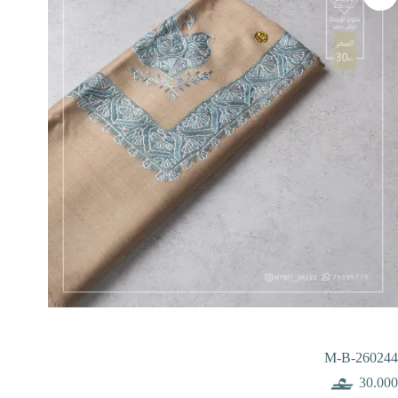
M-B-260244
30.000