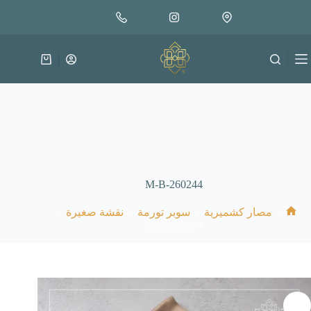
لتجاوز
إضافة إلى السلة
30.000
لى
متوفر في المخزون
لمحتوى
عربة
التسوق
M-B-260244
/
/
/
/
مصار كشميرية
سوبر تورمة
نقشة صغيرة
الرئيسية
M-B-260244