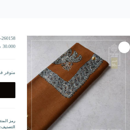
-260158
30.000
متوفر ف
رمز المنت
التصنيف: