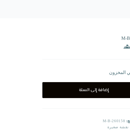
M-B
ي المخزون
إضافة إلى السلة
ج:
M-B-260158
نقشة صغيرة