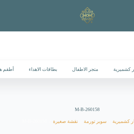
 كشميرية
متجر الاطفال
بطاقات الاهداء
أطقم هد
M-B-260158
M-B-260158
/
/
/
 كشميرية
سوبر تورمة
نقشة صغيرة