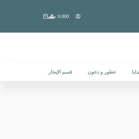
0.000
عربة
التسوق
ايا
عطور و دخون
قسم الإيجار