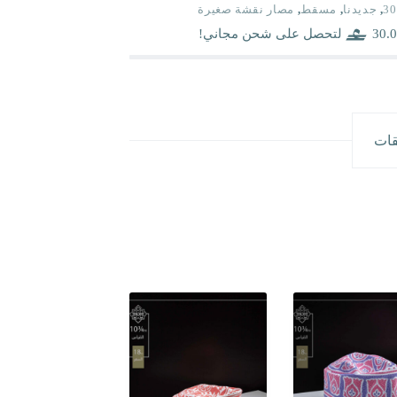
30
,
جديدنا
,
مسقط
,
مصار نقشة صغيرة
30.0
لتحصل على شحن مجاني!
قات