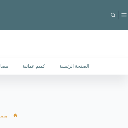
لتجاوز
لى
لمحتوى
M-B-260158
إضافة إلى السلة
30.000
متوفر في المخزون
الصفحة الرئيسة
كميم عمانية
مصار
/
مصار
الرئيسية