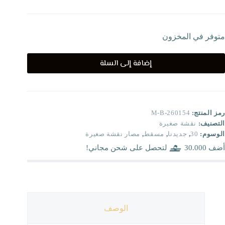
متوفر في المخزون
إضافة إلى السلة
رمز المنتج:
M-B-260154
التصنيف:
نقشة صغيرة
الوسوم:
30
,
جديدنا
,
مسقط
,
مصار نقشة صغيرة
أضف
30.000
لتحصل على شحن مجاني!
الوصف