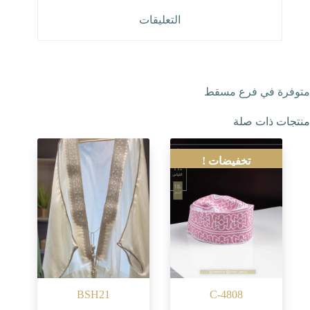
التعليقات
متوفرة في فرع مسقط
منتجات ذات صلة
تخفيضات !
BSH21
C-4808