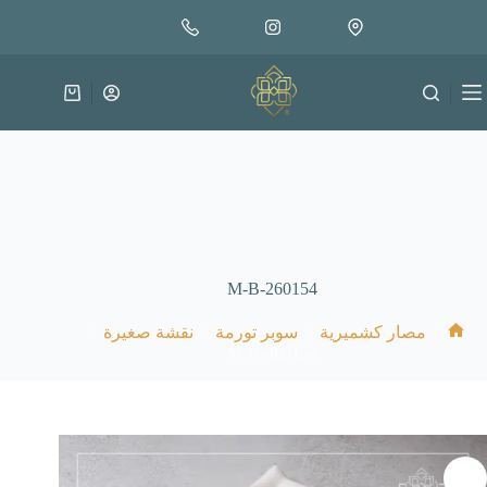
لتجاوز
إضافة إلى السلة
30.000
لى
متوفر في المخزون
لمحتوى
عربة
التسوق
M-B-260154
/
/
/
/
مصار كشميرية
سوبر تورمة
نقشة صغيرة
الرئيسية
M-B-260154