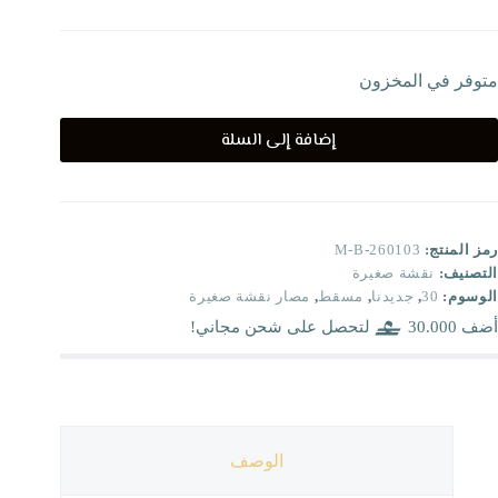
متوفر في المخزون
إضافة إلى السلة
رمز المنتج:
M-B-260103
التصنيف:
نقشة صغيرة
الوسوم:
30
,
جديدنا
,
مسقط
,
مصار نقشة صغيرة
أضف
30.000
لتحصل على شحن مجاني!
الوصف