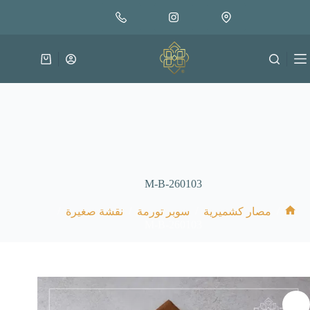
لتجاوز
إضافة إلى السلة
30.000
لى
متوفر في المخزون
لمحتوى
عربة
التسوق
M-B-260103
/
/
/
/
مصار كشميرية
سوبر تورمة
نقشة صغيرة
الرئيسية
M-B-260103