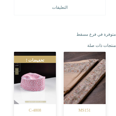
التعليقات
متوفرة في فرع مسقط
منتجات ذات صلة
تخفيضات !
C-4808
MS151