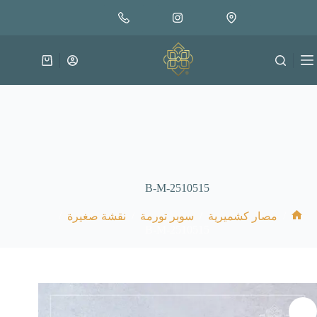
لتجاوز
إضافة إلى السلة
30.000
لى
متوفر في المخزون
لمحتوى
عربة
التسوق
B-M-2510515
/
/
/
/
مصار كشميرية
سوبر تورمة
نقشة صغيرة
الرئيسية
B-M-2510515