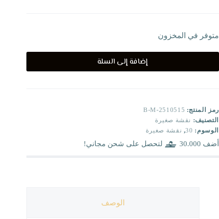
متوفر في المخزون
إضافة إلى السلة
رمز المنتج:
B-M-2510515
التصنيف:
نقشة صغيرة
الوسوم:
30
,
نقشة صغيرة
أضف
30.000
لتحصل على شحن مجاني!
الوصف