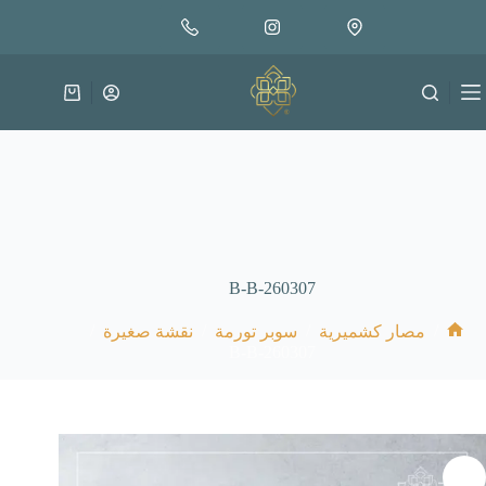
لتجاوز
إضافة إلى السلة
30.000
لى
متوفر في المخزون
لمحتوى
عربة
التسوق
B-B-260307
/
/
/
/
مصار كشميرية
سوبر تورمة
نقشة صغيرة
الرئيسية
B-B-260307