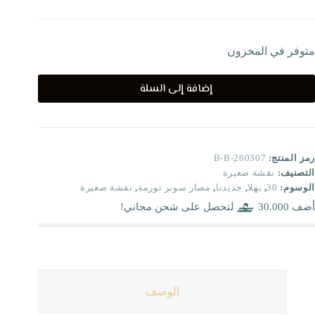
متوفر في المخزون
إضافة إلى السلة
رمز المنتج:
B-B-260307
التصنيف:
نقشة صغيرة
الوسوم:
30
,
بهلا
,
جديدنا
,
مصار سوبر تورمة
,
نقشة صغيرة
أضف
30.000
لتحصل على شحن مجاني!
الوصف