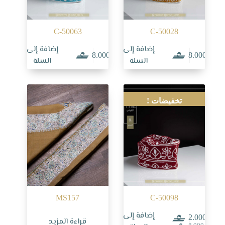
C-50063
C-50028
إضافة إلى
إضافة إلى
8.000
8.000
السلة
السلة
تخفيضات !
MS157
C-50098
إضافة إلى
2.000
قراءة المزيد