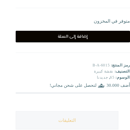
متوفر في المخزون
إضافة إلى السلة
رمز المنتج:
B-A-6015
التصنيف:
نقشة كبيرة
الوسوم:
65
,
جديدنا
أضف
30.000
لتحصل على شحن مجاني!
التعليقات