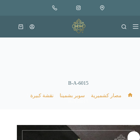
لتجاوز
إضافة إلى السلة
65.000
لى
متوفر في المخزون
لمحتوى
عربة
التسوق
B-A-6015
/
/
/
/
مصار كشميرية
سوبر بشمينا
نقشة كبيرة
الرئيسية
B-A-6015