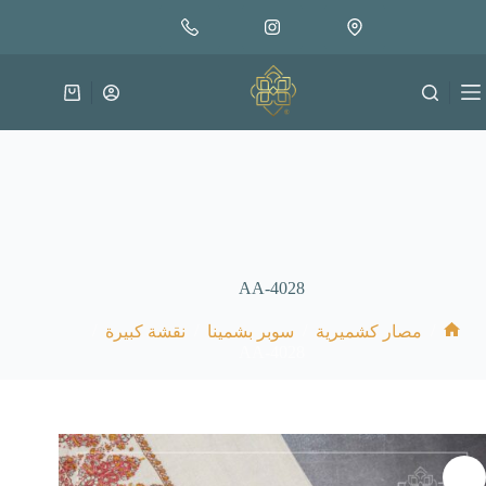
لتجاوز
إضافة إلى السلة
85.000
لى
متوفر في المخزون
لمحتوى
عربة
التسوق
AA-4028
/
/
/
/
مصار كشميرية
سوبر بشمينا
نقشة كبيرة
الرئيسية
AA-4028