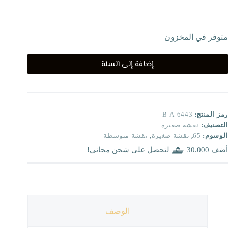
متوفر في المخزون
إضافة إلى السلة
رمز المنتج:
B-A-6443
التصنيف:
نقشة صغيرة
الوسوم:
65
,
نقشة صغيرة
,
نقشة متوسطة
أضف
30.000
لتحصل على شحن مجاني!
الوصف