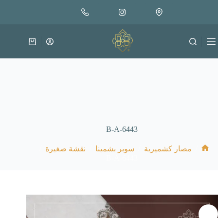
لتجاوز
إضافة إلى السلة
65.000
لى
متوفر في المخزون
لمحتوى
عربة
التسوق
B-A-6443
/
/
/
/
مصار كشميرية
سوبر بشمينا
نقشة صغيرة
الرئيسية
B-A-6443