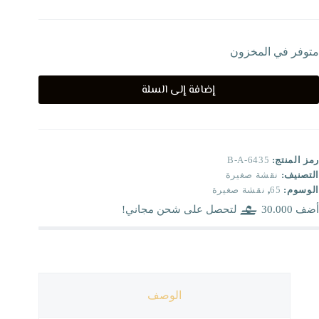
متوفر في المخزون
إضافة إلى السلة
رمز المنتج:
B-A-6435
التصنيف:
نقشة صغيرة
الوسوم:
65
,
نقشة صغيرة
أضف
30.000
لتحصل على شحن مجاني!
الوصف