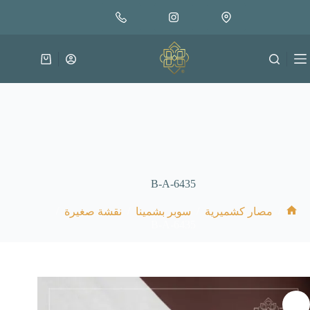
لتجاوز
إضافة إلى السلة
65.000
لى
متوفر في المخزون
لمحتوى
عربة
التسوق
B-A-6435
/
/
/
/
مصار كشميرية
سوبر بشمينا
نقشة صغيرة
الرئيسية
B-A-6435