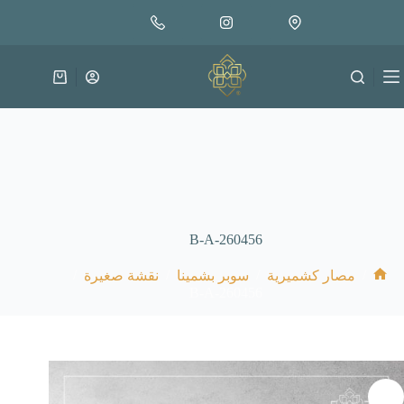
لتجاوز
إضافة إلى السلة
50.000
لى
متوفر في المخزون
لمحتوى
عربة
التسوق
B-A-260456
/
/
/
/
مصار كشميرية
سوبر بشمينا
نقشة صغيرة
الرئيسية
B-A-260456