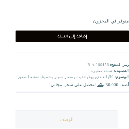
متوفر في المخزون
إضافة إلى السلة
رمز المنتج:
B-A-260456
التصنيف:
نقشة صغيرة
الوسوم:
50
,
العادي
,
بهلا
,
جديدنا
,
مصار سوبر بشمينا
,
نقشة الصغيره
أضف
30.000
لتحصل على شحن مجاني!
الوصف