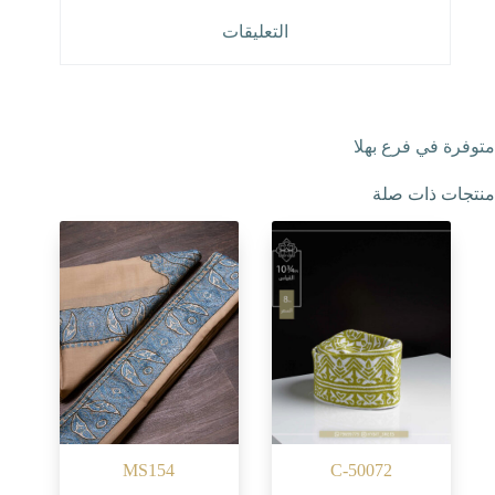
التعليقات
متوفرة في فرع بهلا
منتجات ذات صلة
MS154
C-50072