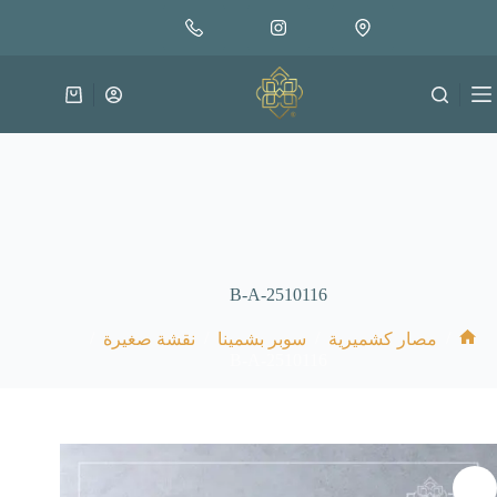
لتجاوز
إضافة إلى السلة
50.000
لى
متوفر في المخزون
لمحتوى
عربة
التسوق
B-A-2510116
/
/
/
/
مصار كشميرية
سوبر بشمينا
نقشة صغيرة
الرئيسية
B-A-2510116