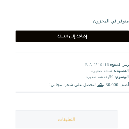
متوفر في المخزون
إضافة إلى السلة
رمز المنتج:
B-A-2510116
التصنيف:
نقشة صغيرة
الوسوم:
50
,
نقشة صغيرة
أضف
30.000
لتحصل على شحن مجاني!
التعليقات