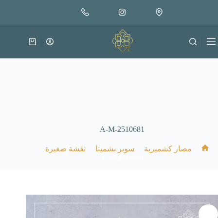
لتجاوز
إضافة إلى السلة
65.000
لى
متوفر في المخزون
لمحتوى
عربة
التسوق
A-M-2510681
/
/
/
/
مصار كشميرية
سوبر بشمينا
نقشة صغيرة
الرئيسية
A-M-2510681