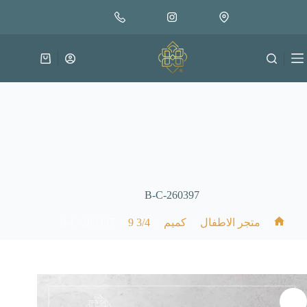
لتجاوز
إضافة إلى السلة
4.000
لى
متوفر في المخزون
لمحتوى
عربة
التسوق
B-C-260397
B-C-260397
/
3/4 9
/
/
/
متجر الاطفال
كميم
الرئيسية