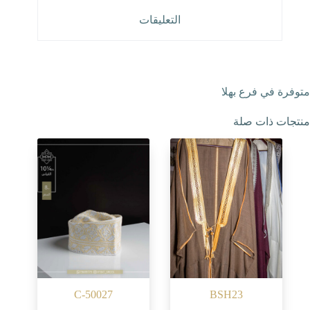
التعليقات
متوفرة في فرع بهلا
منتجات ذات صلة
C-50027
BSH23