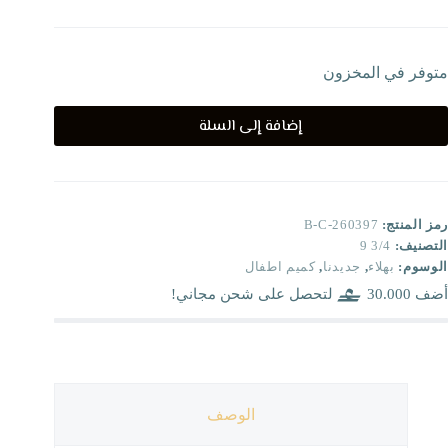
متوفر في المخزون
إضافة إلى السلة
رمز المنتج:
B-C-260397
التصنيف:
3/4 9
الوسوم:
بهلاء
,
جديدنا
,
كميم اطفال
أضف
30.000
لتحصل على شحن مجاني!
الوصف