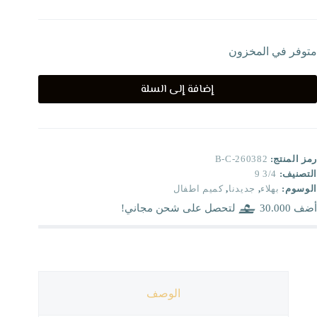
متوفر في المخزون
إضافة إلى السلة
رمز المنتج:
B-C-260382
التصنيف:
3/4 9
الوسوم:
بهلاء
,
جديدنا
,
كميم اطفال
أضف
30.000
لتحصل على شحن مجاني!
الوصف