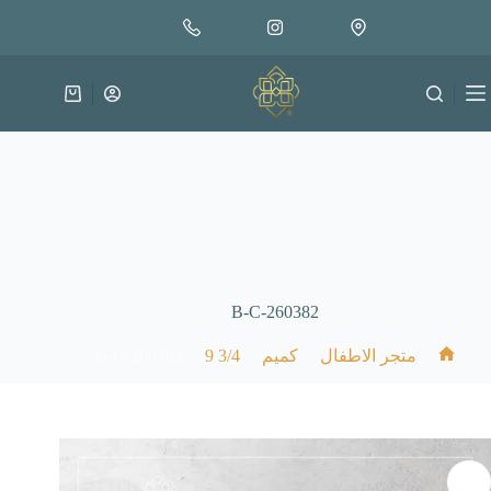
لتجاوز
إضافة إلى السلة
4.000
لى
متوفر في المخزون
لمحتوى
عربة
التسوق
B-C-260382
B-C-260382
/
3/4 9
/
/
/
متجر الاطفال
كميم
الرئيسية